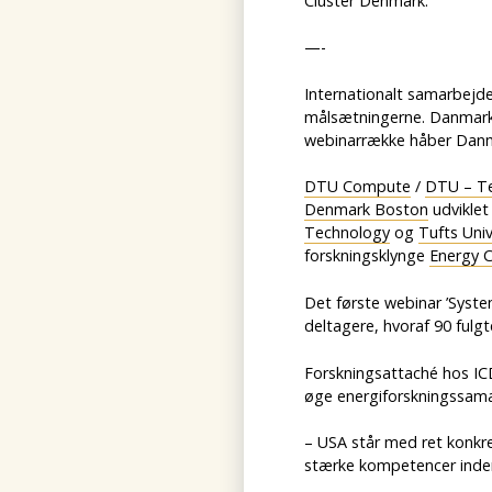
Cluster Denmark.
—-
Internationalt samarbejde
målsætningerne. Danmark
webinarrække håber Danm
DTU Compute
/
DTU – Te
Denmark Boston
udvikle
Technology
og
Tufts Univ
forskningsklynge
Energy 
Det første webinar ’Syst
deltagere, hvoraf 90 ful
Forskningsattaché hos ICD
øge energiforskningssam
– USA står med ret konkre
stærke kompetencer inde