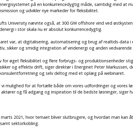
i energisystemet på en konkurrencedygtig måde, samtidig med at ma
nsmission og udvikler nye markeder for fleksibilitet.
Tufts University nævnte også, at 300 GW offshore vind ved østkysten 
indenergi i stor skala nu er absolut konkurrencedygtig.
ret var, at digitalisering, automatisering og brug af realtids-data i
iv, sikker og smidig integration af vindenergi og anden vedvarende e
 for øget fleksibilitet og flere forbrugs- og produktionsenheder sti
l sikker og effektiv drift, siger direktør i Energinet Peter Markussen, d
 konsulentforretning og selv deltog med et oplæg på webinaret.
 vi mulighed for at fortælle både om vores udfordringer og vores l
aktører og få adgang og inspiration til de bedste løsninger, siger h
 marts 2021, hvor temaet bliver slutbrugere, og hvordan man kan åbne
samt sektorkobling.