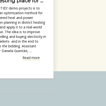
esting place for ...
TIES’ demo projects is to
an optimization method for
ined heat and power
n planning in district heating
nd apply it to a real-world
e. The idea is to improve
elling and buying electricity in
rkets- and in the end to
 the bidding. Assistant
 Daniela Guericke, …
"Middelfart
Read more
Fjernvarme
as
a
testing
place
for
..."