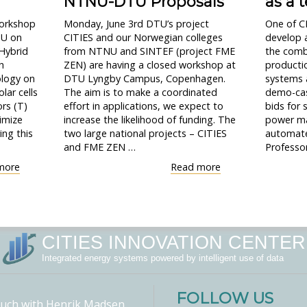
NTNU-DTU Proposals
as a t
workshop
Monday, June 3rd DTU’s project
One of CI
TU on
CITIES and our Norwegian colleges
develop 
 Hybrid
from NTNU and SINTEF (project FME
the comb
h
ZEN) are having a closed workshop at
productio
ology on
DTU Lyngby Campus, Copenhagen.
systems a
lar cells
The aim is to make a coordinated
demo-cas
ors (T)
effort in applications, we expect to
bids for s
imize
increase the likelihood of funding. The
power ma
ing this
two large national projects – CITIES
automate
and FME ZEN …
Professor
"Workshop
"Workshop
more
Read more
on
on
PV-
Joint
Thermal
NTNU-
systems"
DTU
Proposals"
CITIES INNOVATION CENTER
Integrated energy systems powered by intelligent use of data
FOLLOW US
touch with Henrik Madsen,