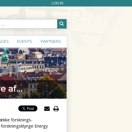
LOG IN
AGES
EVENTS
PARTNERS
 af...
ække forsknings-
forskningsklynge Energy