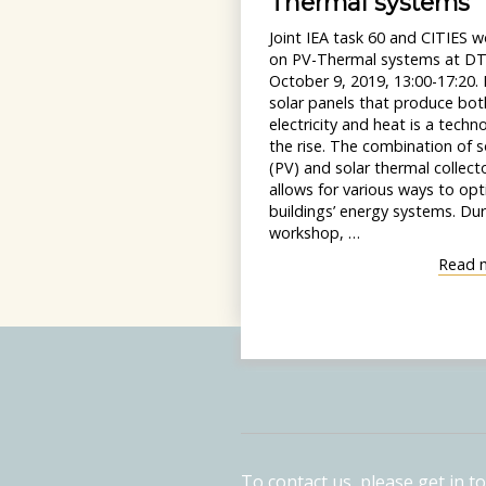
Thermal systems
Joint IEA task 60 and CITIES 
on PV-Thermal systems at D
October 9, 2019, 13:00-17:20.
solar panels that produce bot
electricity and heat is a techn
the rise. The combination of so
(PV) and solar thermal collect
allows for various ways to opt
buildings’ energy systems. Dur
workshop, …
Read 
To contact us, please get in 