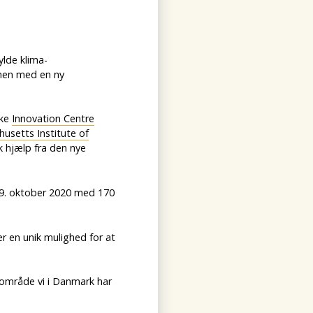
ylde klima-
men med en ny
ske
Innovation Centre
usetts Institute of
 hjælp fra den nye
29. oktober 2020 med 170
r en unik mulighed for at
 område vi i Danmark har