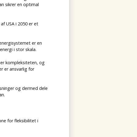
n sikrer en optimal
af USA i 2050 er et
 energisystemet er en
nergi i stor skala.
ger kompleksiteten, og
er er ansvarlig for
øsninger og dermed dele
an.
 for fleksibilitet i