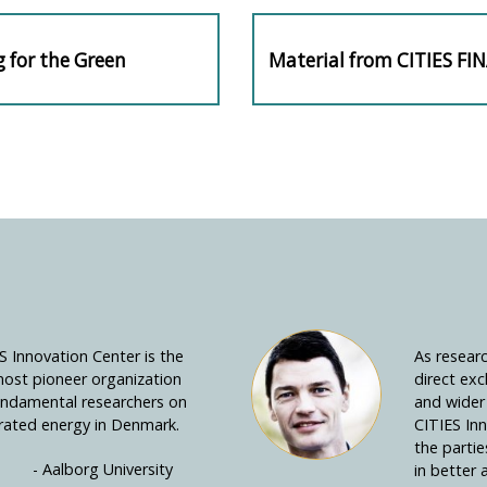
g for the Green
Material from CITIES F
Next
n
post:
S Innovation Center is the
As resear
ost pioneer organization
direct exc
undamental researchers on
and wider 
rated energy in Denmark.
CITIES In
the partie
- Aalborg University
in better