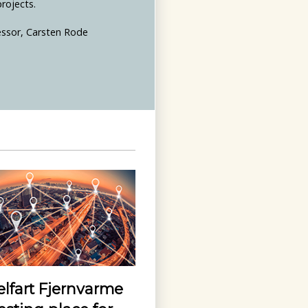
projects.
essor, Carsten Rode
lfart Fjernvarme