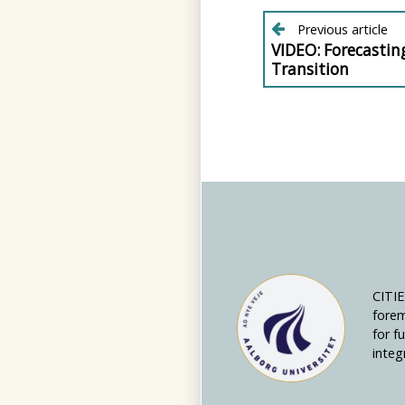
Post
Previous article
VIDEO: Forecastin
Previous
navigatio
post:
Transition
CITIE
forem
for f
integ