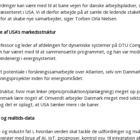
rdringer kan være med til at bane vejen for danske arbejdspladser,
ræsenteret i USA. Vi vil derfor arbejde på at samle de ledende stake
 for at skabe nye samarbejder, siger Torben Orla Nielsen.
e af USA’s markedsstruktur
fessor og leder af afdelingen for dynamiske systemer på DTU Compu
an har været med til at sammensætte programmet, og han var mode
indenergi i energisystemet.
t potentiale i forskningssamarbejde over Atlanten, selv om Danmar
kningsprojekter inden for energiområdet:
ruktur, hvor man linker (elpris/produktion/planlægning) meget op på
 Danmark lære noget af. Omvendt arbejder Danmark meget med sekto
 og det er oplagt, at USA tænker mere i de baner.
 og realtids-data
 og industri fat i, hvordan verden skal tackle de udfordringer og mu
sninger med brug af AI, IoT, prognoser, kontrol osv. til integration