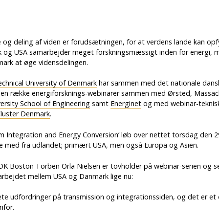
 og deling af viden er forudsætningen, for at verdens lande kan opf
 og USA samarbejder meget forskningsmæssigt inden for energi, 
ark at øge vidensdelingen.
chnical University of Denmark
har sammen med det nationale dan
t en række energiforsknings-webinarer sammen med
Ørsted
,
Massach
ersity School of Engineering
samt
Energinet
og med webinar-teknisk
Cluster Denmark
.
em Integration and Energy Conversion’ løb over nettet torsdag den 
gte med fra udlandet; primært USA, men også Europa og Asien.
K Boston Torben Orla Nielsen er tovholder på webinar-serien og se
arbejdet mellem USA og Danmark lige nu:
te udfordringer på transmission og integrationssiden, og det er et
nfor.