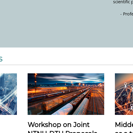
scientific 
- Prof
S
Workshop on Joint
Midde