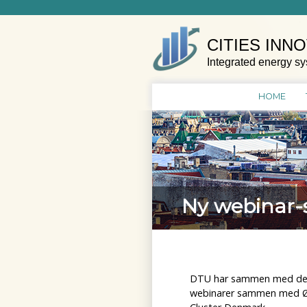
Skip
to
content
CITIES INN
Integrated energy sy
HOME
Ny webinar-s
DTU har sammen med det 
webinarer sammen med Ørs