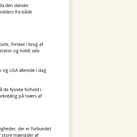
 da den danske
holders fra både
te, forsker i brug af
rator og holdt selv
k og USA allerede i dag
 de fysiske forhold i
rkobling på tværs af
ligheder, der er forbundet
 af store mængder af