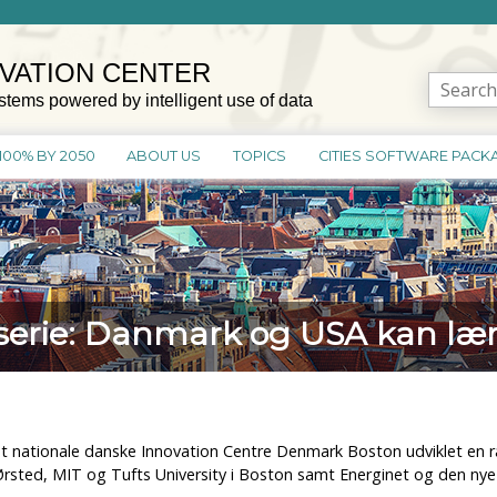
OVATION CENTER
Search
stems powered by intelligent use of data
for:
100% BY 2050
ABOUT US
TOPICS
CITIES SOFTWARE PACK
erie: Danmark og USA kan lære
nationale danske Innovation Centre Denmark Boston udviklet en r
ted, MIT og Tufts University i Boston samt Energinet og den nye 