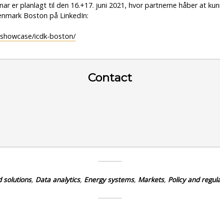
ar er planlagt til den 16.+17. juni 2021, hvor partnerne håber at ku
enmark Boston på LinkedIn:
/showcase/icdk-boston/
Contact
 solutions
,
Data analytics
,
Energy systems
,
Markets
,
Policy and regul